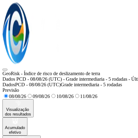
GeoRisk - Índice de risco de deslizamento de terra
Dados
PCD
-
08/08/26
(UTC)
- Grade
intermediaria
-
5
rodadas
- Úl
Dados
PCD
-
08/08/26
(UTC)
Grade
intermediaria
-
5
rodadas
Previsão
08/08/26
09/08/26
10/08/26
11/08/26
Visualização
dos resultados
Acumulado
efetivo